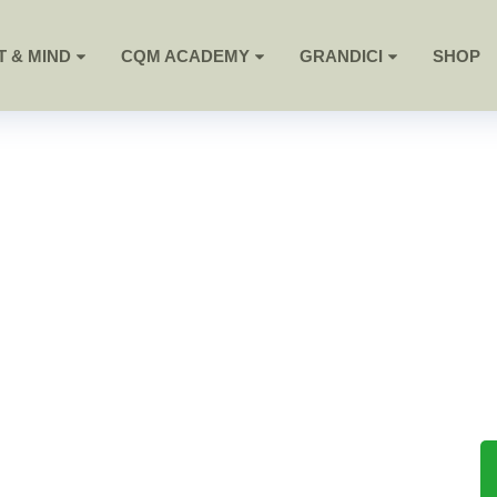
 & MIND
CQM ACADEMY
GRANDICI
SHOP
resprogramm