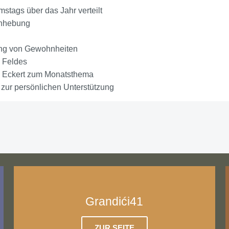
stags über das Jahr verteilt
anhebung
ung von Gewohnheiten
s Feldes
le Eckert zum Monatsthema
ur persönlichen Unterstützung
Grandići41
ZUR SEITE