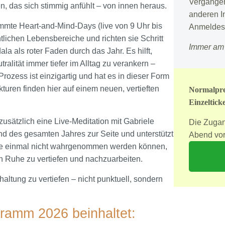
Vergangen
n, das sich stimmig anfühlt – von innen heraus.
anderen I
immte Heart-and-Mind-Days (live von 9 Uhr bis
Anmeldesc
tlichen Lebensbereiche und richten sie Schritt
Immer am 
a als roter Faden durch das Jahr. Es hilft,
lität immer tiefer im Alltag zu verankern –
Prozess ist einzigartig und hat es in dieser Form
uren finden hier auf einem neuen, vertieften
Normalpre
Einzelticke
usätzlich eine Live-Meditation mit Gabriele
Die Zugan
nd des gesamten Jahres zur Seite und unterstützt
Abend vor
ne einmal nicht wahrgenommen werden können,
n Ruhe zu vertiefen und nachzuarbeiten.
ltung zu vertiefen – nicht punktuell, sondern
ramm 2026 beinhaltet: