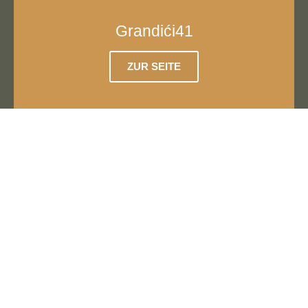
Grandići41
ZUR SEITE
CQM Heart & Mind
ZUR SEITE
Seminare
Unsere CQM Seminare