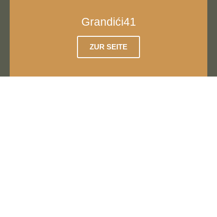
Grandići41
ZUR SEITE
CQM Heart & Mind
ZUR SEITE
Seminare
Unsere CQM Seminare