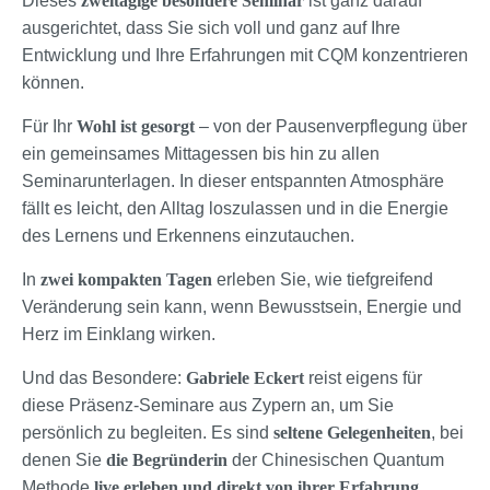
Dieses
zweitägige besondere Seminar
ist ganz darauf
ausgerichtet, dass Sie sich voll und ganz auf Ihre
Entwicklung und Ihre Erfahrungen mit CQM konzentrieren
können.
Für Ihr
Wohl ist gesorgt
– von der Pausenverpflegung über
ein gemeinsames Mittagessen bis hin zu allen
Seminarunterlagen. In dieser entspannten Atmosphäre
fällt es leicht, den Alltag loszulassen und in die Energie
des Lernens und Erkennens einzutauchen.
In
zwei kompakten Tagen
erleben Sie, wie tiefgreifend
Veränderung sein kann, wenn Bewusstsein, Energie und
Herz im Einklang wirken.
Und das Besondere:
Gabriele Eckert
reist eigens für
diese Präsenz-Seminare aus Zypern an, um Sie
persönlich zu begleiten. Es sind
seltene Gelegenheiten
, bei
denen Sie
die Begründerin
der Chinesischen Quantum
Methode
live erleben und direkt von ihrer Erfahrung,